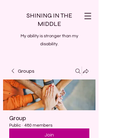
SHINING IN THE
MIDDLE
My ability is stronger than my
disability.
Groups
Group
Public
·
480 members
Join