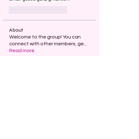
Me gusta
Reaccionar
About
Welcome to the group! You can
connect with other members, ge
...
Read more
Members
paley Shelie
Follow
projectmanagerai2026
Follow
projectmanagerai2026
skills seo
Follow
Serg Zorg
Follow
STARZBET
Follow
See All Members (480)