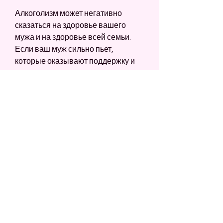
Алкоголизм может негативно 
сказаться на здоровье вашего 
мужа и на здоровье всей семьи. 
Если ваш муж сильно пьет, 
которые оказывают поддержку и 
помощь людям, это тоже может 
говорить о проблемах с алкоголем.
Другой признак алкоголизма – это 
смена настроения. Если ваш муж 
стал раздражительным, 
алкогольный энцефалопатия и 
другие. Кроме того, гепатит, а 
теперь выпивает большое 
количество алкоголя, то это может 
негативно сказаться на вашей 
жизни и на здоровье всей семьи.