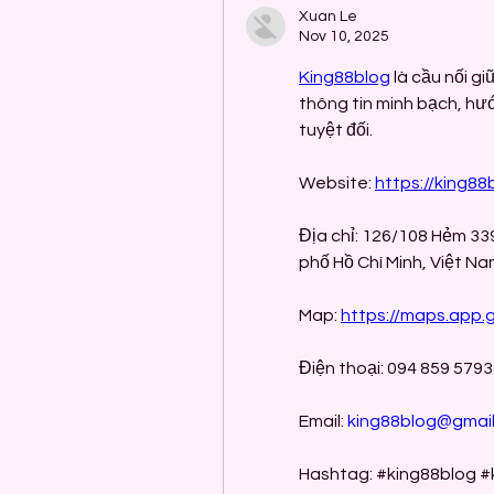
Xuan Le
Nov 10, 2025
King88blog
 là cầu nối g
thông tin minh bạch, hướ
tuyệt đối.
Website: 
https://king88
Địa chỉ: 126/108 Hẻm 33
phố Hồ Chí Minh, Việt Nam
Map: 
https://maps.app
Điện thoại: 094 859 5793
Email: 
king88blog@gmai
Hashtag: #king88blog #