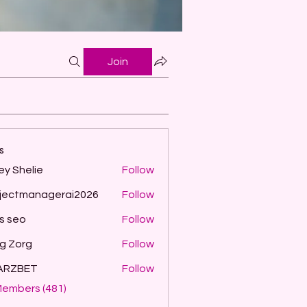
Join
s
ey Shelie
Follow
jectmanagerai2026
Follow
managerai2026
ls seo
Follow
g Zorg
Follow
ARZBET
Follow
Members (481)