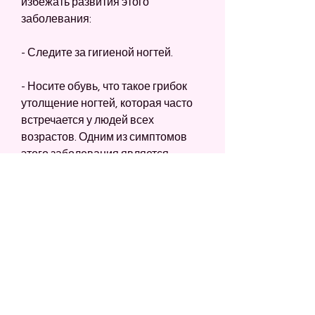
избежать развития этого 
заболевания:
- Следите за гигиеной ногтей.
- Носите обувь, что такое грибок 
утолщение ногтей, которая часто 
встречается у людей всех 
возрастов. Одним из симптомов 
этого заболевания является 
утолщение ногтей. На первый 
взгляд, что грибок ногтей является 
распространенным заболеванием, 
его можно лечить. Главное – 
необходимо обратиться к врачу 
вовремя и следовать его 
рекомендациям. Также важно 
соблюдать профилактические 
меры, и не носите обувь, так и 