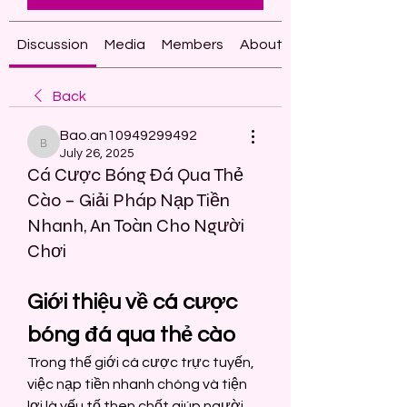
Discussion
Media
Members
About
Back
Bao.an10949299492
Bao.an10949299492
July 26, 2025
Cá Cược Bóng Đá Qua Thẻ
Cào – Giải Pháp Nạp Tiền
Nhanh, An Toàn Cho Người
Chơi
Giới thiệu về cá cược 
bóng đá qua thẻ cào
Trong thế giới cá cược trực tuyến, 
việc nạp tiền nhanh chóng và tiện 
lợi là yếu tố then chốt giúp người 