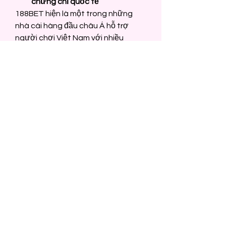
chứng chỉ quốc tế
188BET hiện là một trong những 
nhà cái hàng đầu châu Á hỗ trợ 
người chơi Việt Nam với nhiều 
phương thức nạp/rút thuận tiện. 
Đặc biệt, hình thức nạp tiền bằng 
thẻ cào tại 188BET là giải pháp tối 
ưu cho người chơi mới hoặc không 
có tài khoản ngân hàng.
Lưu ý khi cá cược bóng 
đá qua thẻ cào
Chọn đúng nhà mạng và mệnh 
giá trước khi nhập mã.
Không chia sẻ mã thẻ cho 
người lạ để tránh lừa đảo.
Kiểm tra kỹ thông tin trước khi 
nạp để tránh sai sót.
Ưu tiên chơi tại các nhà cái có 