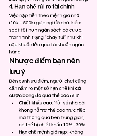
4. Hạn chế rủi ro tài chính
Việc nạp tiền theo mệnh giá nhỏ 
(10k – 500k) giúp người chơi kiểm 
soát tốt hơn ngân sách cá cược, 
tránh tình trạng “cháy túi” như khi 
nạp khoản lớn qua tài khoản ngân 
hàng.
Nhược điểm bạn nên 
lưu ý
Bên cạnh ưu điểm, người chơi cũng 
cần nắm rõ một số hạn chế khi 
cá 
cược bóng đá qua thẻ cào
 như:
Chiết khấu cao
: Một số nhà cái 
không hỗ trợ thẻ cào trực tiếp 
mà thông qua bên trung gian, 
có thể bị chiết khấu 10%–30%.
Hạn chế mệnh giá nạp
: Không 