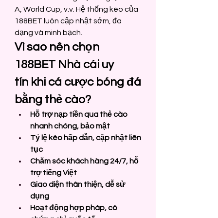
A, World Cup, v.v. Hệ thống kèo của 
188BET luôn cập nhật sớm, đa 
dạng và minh bạch.
Vì sao nên chọn 
188BET Nhà cái uy 
tín khi cá cược bóng đá 
bằng thẻ cào?
Hỗ trợ nạp tiền qua thẻ cào 
nhanh chóng, bảo mật
Tỷ lệ kèo hấp dẫn, cập nhật liên 
tục
Chăm sóc khách hàng 24/7, hỗ 
trợ tiếng Việt
Giao diện thân thiện, dễ sử 
dụng
Hoạt động hợp pháp, có 