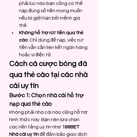
phải lúc nào bạn cũng có thể 
nạp đúng số tiền mong muốn 
nếu bị giới hạn bởi mệnh giá 
thẻ.
Không hỗ trợ rút tiền qua thẻ 
cào
: Chỉ dùng để nạp, việc rút 
tiền vẫn cần liên kết ngân hàng 
hoặc ví điện tử.
Cách cá cược bóng đá 
qua thẻ cào tại các nhà 
cái uy tín
Bước 1: Chọn nhà cái hỗ trợ 
nạp qua thẻ cào
Không phải nhà cái nào cũng hỗ trợ 
hình thức này. Bạn nên lựa chọn 
các nền tảng uy tín như 
188BET 
Nhà cái uy tín
 để đảm bảo giao dịch 