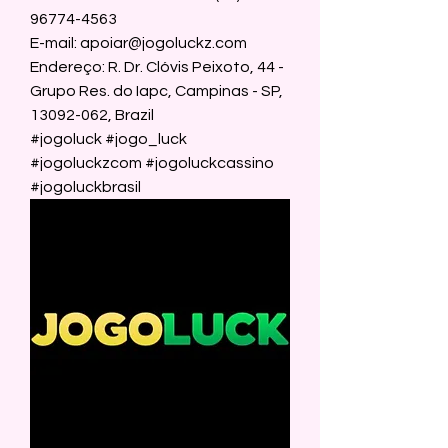
96774-4563
E-mail: 
apoiar@jogoluckz.com
Endereço: R. Dr. Clóvis Peixoto, 44 - 
Grupo Res. do Iapc, Campinas - SP, 
13092-062, Brazil
#jogoluck #jogo_luck 
#jogoluckzcom #jogoluckcassino 
#jogoluckbrasil