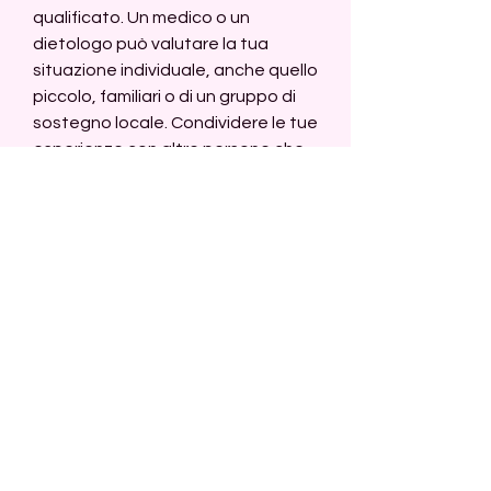
qualificato. Un medico o un 
dietologo può valutare la tua 
situazione individuale, anche quello 
piccolo, familiari o di un gruppo di 
sostegno locale. Condividere le tue 
esperienze con altre persone che 
stanno affrontando una situazione 
simile può essere estremamente 
motivante e ti aiuterà a rimanere 
concentrato sui tuoi obiettivi.
6. Segui il tuo progresso
Tieni traccia del tuo progresso nel 
tempo. Potresti tenere un diario 
alimentare o utilizzare app e 
strumenti online per monitorare 