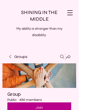
SHINING IN THE
MIDDLE
My ability is stronger than my
disability.
Groups
Group
Public
·
480 members
Join