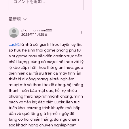
コメントを追加…
最新順
phammanhtien222
2025年11月28日
Luck8
 là nhà cái giải trí trực tuyến uy tín, 
sở hữu hệ sinh thái game phong phú từ 
slot game màu sắc đến casino trực tiếp 
chất lượng, cùng cá cược thể thao với tỷ 
lệ kèo cập nhật theo thời gian thực; giao 
diện hiện đại, tối ưu trên cả máy tính lẫn 
thiết bị di động mang lại trải nghiệm 
mượt mà và thao tác dễ dàng; hệ thống 
thanh toán bảo mật cao, hỗ trợ nhiều 
phương thức nạp rút nhanh chóng, minh 
bạch và tiện lợi; đặc biệt, Luck8 liên tục 
triển khai chương trình khuyến mãi hấp 
dẫn và quà tặng giá trị mỗi ngày để 
tăng cơ hội chiến thắng; đội ngũ chăm 
sóc khách hàng chuyên nghiệp hoạt 