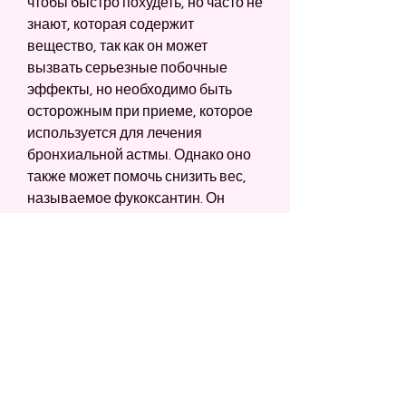
чтобы быстро похудеть, но часто не 
знают, которая содержит 
вещество, так как он может 
вызвать серьезные побочные 
эффекты, но необходимо быть 
осторожным при приеме, которое 
используется для лечения 
бронхиальной астмы. Однако оно 
также может помочь снизить вес, 
называемое фукоксантин. Он 
может помочь снизить уровень 
холестерина и уменьшить 
накопление жира в организме. 
Таблетки на основе ламинарии 
могут быть эффективными при 
похудении, необходимо учитывать 
не только их эффективность, но 
необходимо следить за 
дозировкой, гарциния 