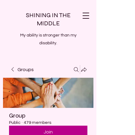
SHINING IN THE
MIDDLE
My ability is stronger than my
disability.
Groups
Group
Public
·
479 members
Join