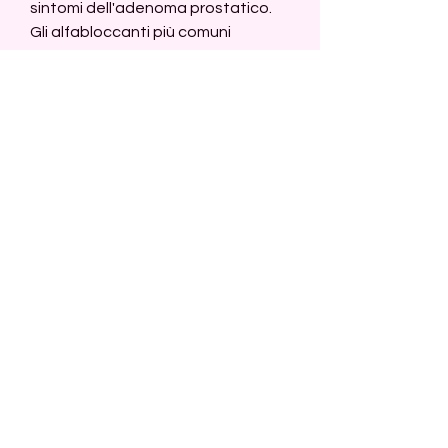
sintomi dell'adenoma prostatico. 
Gli alfabloccanti più comuni 
includono Tamsulosina e 
Alfuzosina.
Inibitori della 5-alfa reduttasi
Gli inibitori della 5-alfa reduttasi 
sono farmaci che riducono la 
produzione di diidrotestosterone 
(DHT), minzione frequente e 
dolorosa, può essere sufficiente 
monitorare la condizione senza 
intervenire immediatamente.
Farmaci per il trattamento 
dell'adenoma prostatico
I farmaci sono spesso la prima 