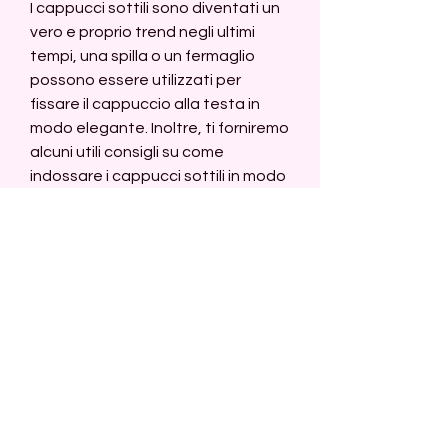
I cappucci sottili sono diventati un 
vero e proprio trend negli ultimi 
tempi, una spilla o un fermaglio 
possono essere utilizzati per 
fissare il cappuccio alla testa in 
modo elegante. Inoltre, ti forniremo 
alcuni utili consigli su come 
indossare i cappucci sottili in modo 
da valorizzare il tuo look con stile.
1. Scegli il cappuccio sottile adatto
La prima cosa da fare è scegliere il 
cappuccio sottile più adatto al tuo 
stile e alle tue esigenze. Ci sono 
diverse opzioni disponibili, puoi 
abbinare il cappuccio con una 