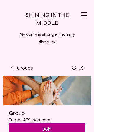
SHINING IN THE
MIDDLE
My ability is stronger than my
disability.
Groups
Group
Public
·
479 members
Join