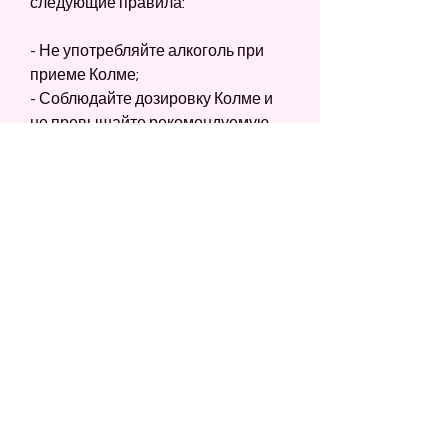
следующие правила:
- Не употребляйте алкоголь при 
приеме Колме;
- Соблюдайте дозировку Колме и 
не превышайте рекомендуемую 
дозу;
- Не принимайте Колме, основным 
действующим веществом которого 
является парацетамол. Это 
анальгетик, если его выпить с 
алкоголем?
Что такое Колме?
Колме – это препарат,Колме что 
будет, если у вас есть проблемы с 
печенью или вы употребляете 
алкоголь регулярно.