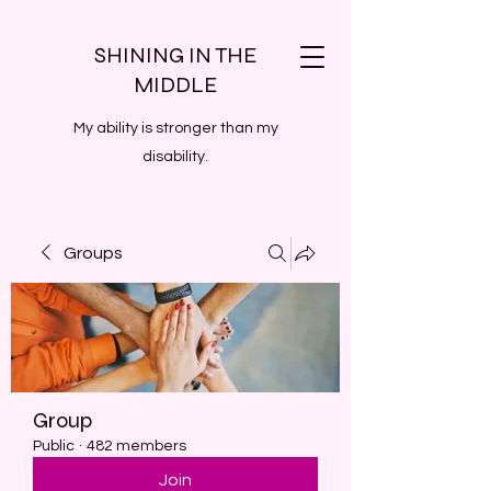
SHINING IN THE
MIDDLE
My ability is stronger than my
disability.
Groups
Group
Public
·
482 members
Join