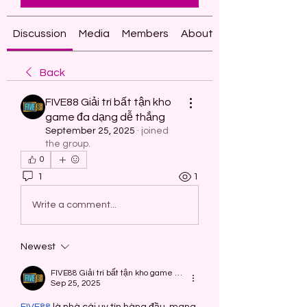
Discussion
Media
Members
About
Back
FIVE88 Giải trí bất tận kho
game đa dạng dễ thắng
September 25, 2025
·
joined
the group.
0
1
1
Write a comment...
Newest
FIVE88 Giải trí bất tận kho game đa dạng dễ thắng
Sep 25, 2025