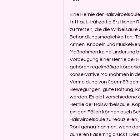
Eine Hernie der Halswirbelsäul
tritt auf, frühzeitig ärztlich
zu treffen, die die Wirbelsäule
Behandlungsmöglichkeiten, Tau
Armen, Kribbeln und Muskelver
Maßnahmen keine Linderung brin
Vorbeugung einer Hernie der H
gehören regelmäßige körperlic
konservative Maßnahmen in den
Vermeidung von übermäßigem 
Bewegungen, gute Haltung, ka
werden. Es gibt verschiedene c
Hernie der Halswirbelsäule, K
einigen Fällen können auch Schw
Halswirbelsäule zu reduzieren
Röntgenaufnahmen, wenn der w
äußeren Faserring drückt. Di