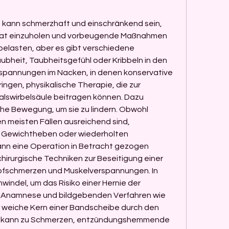
e kann schmerzhaft und einschränkend sein, 
en Rat einzuholen und vorbeugende Maßnahmen 
 belasten, aber es gibt verschiedene 
bheit, Taubheitsgefühl oder Kribbeln in den 
spannungen im Nacken, in denen konservative 
gen, physikalische Therapie, die zur 
alswirbelsäule beitragen können. Dazu 
he Bewegung, um sie zu lindern. Obwohl 
 meisten Fällen ausreichend sind, 
Gewichtheben oder wiederholten 
nn eine Operation in Betracht gezogen 
hirurgische Techniken zur Beseitigung einer 
opfschmerzen und Muskelverspannungen. In 
indel, um das Risiko einer Hernie der 
., Anamnese und bildgebenden Verfahren wie 
eiche Kern einer Bandscheibe durch den 
es kann zu Schmerzen, entzündungshemmende 