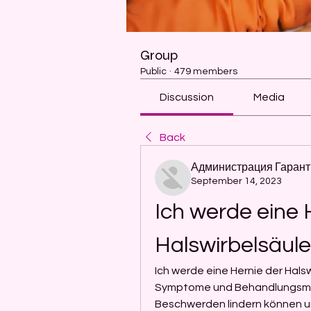
Group
Public
·
479 members
Discussion
Media
Back
Администрация Гарант
September 14, 2023
Ich werde eine H
Halswirbelsäule
Ich werde eine Hernie der Halsw
Symptome und Behandlungsmögli
Beschwerden lindern können un