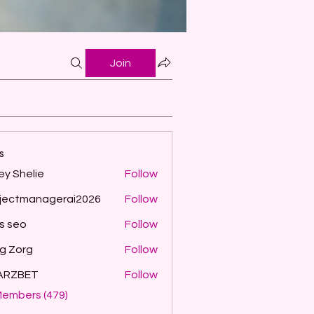
Join
s
ey Shelie
Follow
jectmanagerai2026
Follow
managerai2026
ls seo
Follow
g Zorg
Follow
ARZBET
Follow
Members (479)