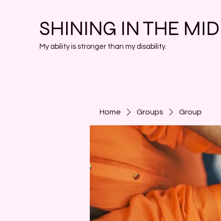
SHINING IN THE MI
My ability is stronger than my disability.
Home
Groups
Group