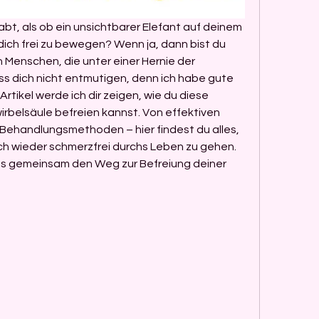
bt, als ob ein unsichtbarer Elefant auf deinem 
dich frei zu bewegen? Wenn ja, dann bist du 
 Menschen, die unter einer Hernie der 
ass dich nicht entmutigen, denn ich habe gute 
Artikel werde ich dir zeigen, wie du diese 
rbelsäule befreien kannst. Von effektiven 
Behandlungsmethoden – hier findest du alles, 
ch wieder schmerzfrei durchs Leben zu gehen. 
uns gemeinsam den Weg zur Befreiung deiner 