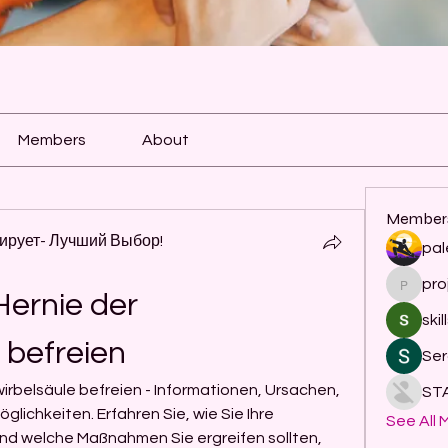
Members
About
Member
ирует- Лучший Выбор!
pal
pro
project
ernie der 
skil
 befreien
Ser
irbelsäule befreien - Informationen, Ursachen, 
ST
chkeiten. Erfahren Sie, wie Sie Ihre 
See All 
d welche Maßnahmen Sie ergreifen sollten, 