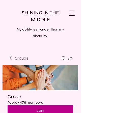
SHINING IN THE
MIDDLE
My ability is stronger than my
disability.
Groups
Group
Public
·
479 members
Join