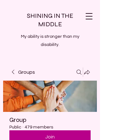
SHINING IN THE
MIDDLE
My ability is stronger than my
disability.
Groups
Group
Public
·
479 members
Join