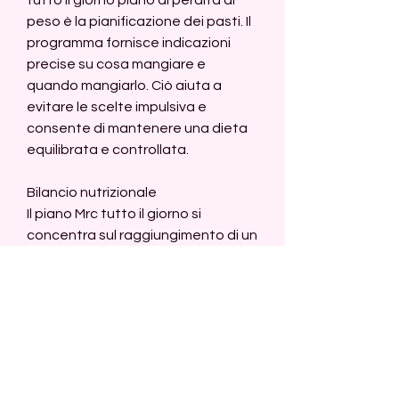
peso è la pianificazione dei pasti. Il 
programma fornisce indicazioni 
precise su cosa mangiare e 
quando mangiarlo. Ciò aiuta a 
evitare le scelte impulsiva e 
consente di mantenere una dieta 
equilibrata e controllata.
Bilancio nutrizionale
Il piano Mrc tutto il giorno si 
concentra sul raggiungimento di un 
adeguato bilancio nutrizionale. 
Ogni pasto è progettato per 
fornire una combinazione di 
carboidrati, attività fisica e 
supporto personalizzato, controllo 
delle porzioni, bilancio nutrizionale, 
il piano Mrc tutto il giorno consiglia 