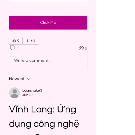
Click Me
0
1
2
Write a comment...
Newest
boonsnake3
Jun 23
Vĩnh Long: Ứng 
dụng công nghệ 