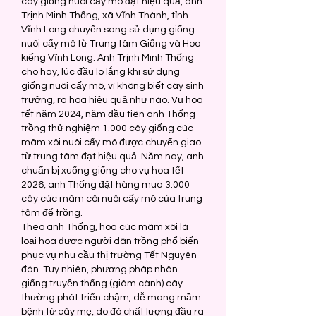
cây giống nuôi cấy mô đạt hiệu quả, anh 
Trịnh Minh Thống, xã Vĩnh Thành, tỉnh 
Vĩnh Long chuyển sang sử dụng giống 
nuôi cấy mô từ Trung tâm Giống và Hoa 
kiểng Vĩnh Long. Anh Trịnh Minh Thống 
cho hay, lúc đầu lo lắng khi sử dụng 
giống nuôi cấy mô, vì không biết cây sinh 
trưởng, ra hoa hiệu quả như nào. Vụ hoa 
tết năm 2024, năm đầu tiên anh Thống 
trồng thử nghiệm 1.000 cây giống cúc 
mâm xôi nuôi cấy mô được chuyển giao 
từ trung tâm đạt hiệu quả. Năm nay, anh 
chuẩn bị xuống giống cho vụ hoa tết 
2026, anh Thống đặt hàng mua 3.000 
cây cúc mâm côi nuôi cấy mô của trung 
tâm để trồng.
Theo anh Thống, hoa cúc mâm xôi là 
loại hoa được người dân trồng phổ biến 
phục vụ nhu cầu thị trường Tết Nguyên 
đán. Tuy nhiên, phương pháp nhân 
giống truyền thống (giâm cành) cây 
thường phát triển chậm, dễ mang mầm 
bệnh từ cây mẹ, do đó chất lượng đầu ra 