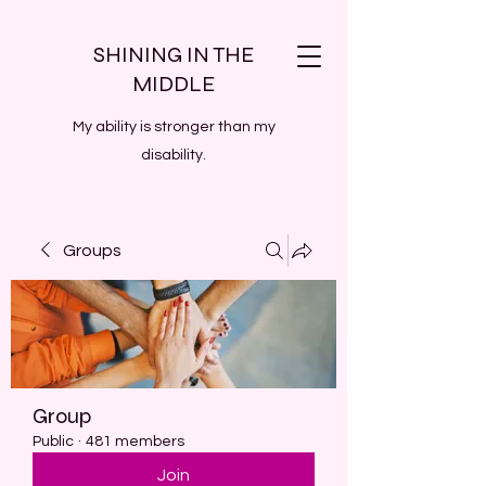
SHINING IN THE
MIDDLE
My ability is stronger than my
disability.
Groups
Group
Public
·
481 members
Join