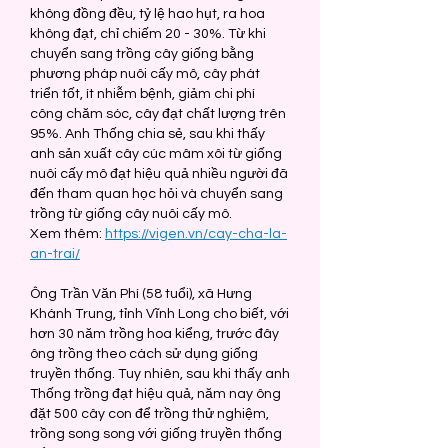
không đồng đều, tỷ lệ hao hụt, ra hoa 
không đạt, chỉ chiếm 20 - 30%. Từ khi 
chuyển sang trồng cây giống bằng 
phương pháp nuôi cấy mô, cây phát 
triển tốt, ít nhiễm bệnh, giảm chi phí 
công chăm sóc, cây đạt chất lượng trên 
95%. Anh Thống chia sẻ, sau khi thấy 
anh sản xuất cây cúc mâm xôi từ giống 
nuôi cấy mô đạt hiệu quả nhiều người đã 
đến tham quan học hỏi và chuyển sang 
trồng từ giống cây nuôi cấy mô.
Xem thêm: 
https://vigen.vn/cay-cha-la-
an-trai/
Ông Trần Văn Phí (58 tuổi), xã Hưng 
Khánh Trung, tỉnh Vĩnh Long cho biết, với 
hơn 30 năm trồng hoa kiểng, trước đây 
ông trồng theo cách sử dụng giống 
truyền thống. Tuy nhiên, sau khi thấy anh 
Thống trồng đạt hiệu quả, năm nay ông 
đặt 500 cây con để trồng thử nghiệm, 
trồng song song với giống truyền thống 