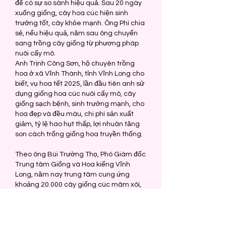
để có sự so sánh hiệu quả. Sau 20 ngày 
xuống giống, cây hoa cúc hiện sinh 
trưởng tốt, cây khỏe mạnh. Ông Phí chia 
sẻ, nếu hiệu quả, năm sau ông chuyển 
sang trồng cây giống từ phương pháp 
nuôi cấy mô.
Anh Trịnh Công Sơn, hộ chuyên trồng 
hoa ở xã Vĩnh Thành, tỉnh Vĩnh Long cho 
biết, vụ hoa tết 2025, lần đầu tiên anh sử 
dụng giống hoa cúc nuôi cấy mô, cây 
giống sạch bệnh, sinh trưởng mạnh, cho 
hoa đẹp và đều màu, chi phí sản xuất 
giảm, tỷ lệ hao hụt thấp, lợi nhuân tăng 
son cách trống giống hoa truyền thống.
Theo ông Bùi Trường Thọ, Phó Giám đốc 
Trung tâm Giống và Hoa kiểng Vĩnh 
Long, năm nay trung tâm cung ứng 
khoảng 20.000 cây giống cúc mâm xôi, 
cúc Hàn Quốc, tăng 2 lần so số lượng 
năm trước. Bên cạnh đó, trung tâm 
cung ứng thị trường các tỉnh, thành 
trong khu vực các loại giống như: dứa 