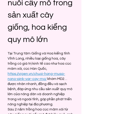
nuôi cấy mô trong 
sản xuất cây 
giống, hoa kiểng 
quy mô lớn
Tại Trung tâm Giống và Hoa kiểng tỉnh 
Vĩnh Long, nhiều loại giống hoa, cây 
trồng có giá trị kinh tế cao như hoa cúc 
mâm xôi, cúc Hàn Quốc, 
https://vigen.vn/chuoi-hong-musa-
nono-pink-var-cay-mo/
 khóm MD2… 
được nhân nhanh, đồng đều và sạch 
bệnh, đáp ứng nhu cầu sản xuất quy mô 
lớn của nông dân và doanh nghiệp 
trong và ngoài tỉnh, góp phần phát triển 
nông nghiệp tại địa phương.
Sau 2 năm trồng hoa cúc mâm xôi từ 